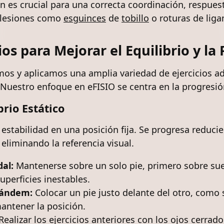
es crucial para una correcta coordinación, respuesta
r lesiones como
esguinces
de
tobillo
o roturas de liga
ios para Mejorar el Equilibrio y l
camos y aplicamos una amplia variedad de ejercicios 
 Nuestro enfoque en eFISIO se centra en la progresión
brio Estático
la estabilidad en una posición fija. Se progresa reduc
 eliminando la referencia visual.
al:
Mantenerse sobre un solo pie, primero sobre sue
perficies inestables.
Tándem:
Colocar un pie justo delante del otro, como 
mantener la posición.
Realizar los ejercicios anteriores con los ojos cerrad