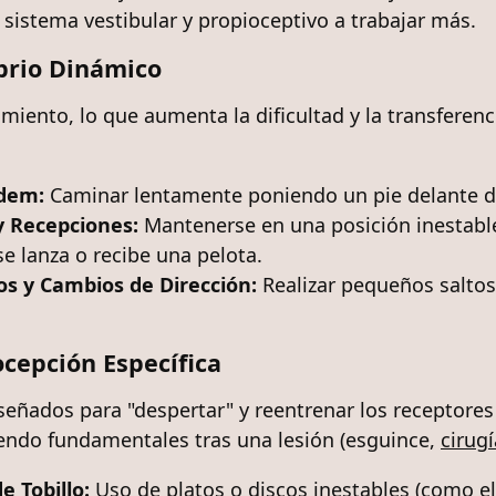
al sistema vestibular y propioceptivo a trabajar más.
ibrio Dinámico
iento, lo que aumenta la dificultad y la transferenci
dem:
Caminar lentamente poniendo un pie delante de
 Recepciones:
Mantenerse en una posición inestable
e lanza o recibe una pelota.
s y Cambios de Dirección:
Realizar pequeños saltos
ocepción Específica
iseñados para "despertar" y reentrenar los receptore
iendo fundamentales tras una lesión (esguince,
cirug
e Tobillo:
Uso de platos o discos inestables (como e