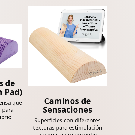
s de
 Pad)
Caminos de
ensa que
Sensaciones
d para
ibrio
Superficies con diferentes
texturas para estimulación
sensorial y propioceptiva