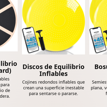
coordinación
(azul)
librio
Discos de Equilibrio
Bos
ard)
Inflables
ables
Cojines redondos inflables que
Semiesf
 para
crean una superficie inestable
plana, v
rio de
para sentarse o pararse.
adera.