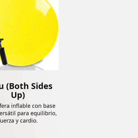
Fuerza
Fuerza
Central para
Central para
Todas Las
Todas Las
Edades
Edades
u (Both Sides
Up)
era inflable con base
ersátil para equilibrio,
fuerza y cardio.