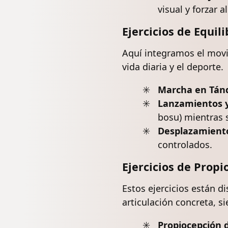
visual y forzar 
Ejercicios de Equil
Aquí integramos el movim
vida diaria y el deporte.
Marcha en Tán
Lanzamientos y
bosu) mientras s
Desplazamiento
controlados.
Ejercicios de Propi
Estos ejercicios están d
articulación concreta, s
Propiocepción d