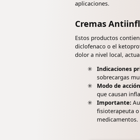
aplicaciones.
Cremas Antiinf
Estos productos contie
diclofenaco o el ketopro
dolor a nivel local, act
Indicaciones pr
sobrecargas mus
Modo de acción
que causan infl
Importante:
Aun
fisioterapeuta 
medicamentos.