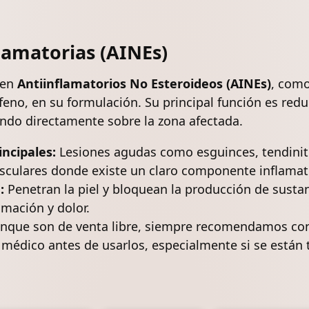
lamatorias (AINEs)
nen
Antiinflamatorios No Esteroideos (AINEs)
, como
feno, en su formulación. Su principal función es reduc
uando directamente sobre la zona afectada.
incipales:
Lesiones
agudas como
esguinces
,
tendinit
culares donde existe un claro componente inflamat
:
Penetran la piel y bloquean la producción de sustan
amación y dolor.
que son de venta libre, siempre recomendamos con
o médico antes de usarlos, especialmente si se está