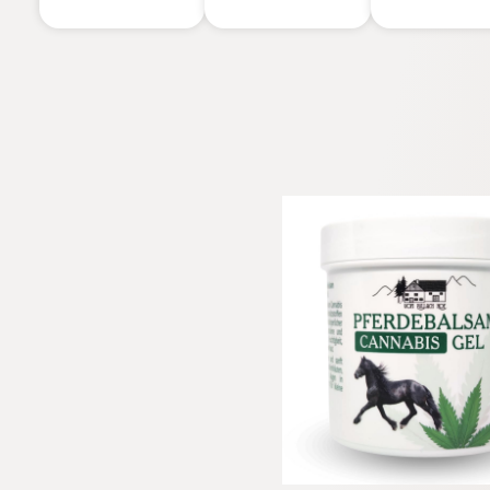
región
extractos BIO,
de los 3
lumbar,
Menta
Meses de
músculos,
Piperita y
Edad - 15 g
pies, rodillas,
Eucalipto,
cuello,
Made in Italy
hombros -
Crema
masaje rica
en extractos
naturales