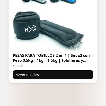
PESAS PARA TOBILLOS 2 en 1 | Set x2 con
Peso 0,5kg – 1kg – 1,5kg | Tobilleras y
Lastres para Ejercicios, Pilates, Running,
15,95€
Casa | Ajuste Velcro + Neopreno +
Ver detalles
Máxima Comodidad | Para Tobillos y
Muñecas