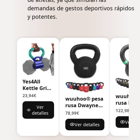
demandas de gestos deportivos rápidos
y potentes.
Yes4All
Kettle Grip,
Kettlebell
wuuhoo®
23,94€
wuuhoo® pesa
Grip,
rusa Roc
rusa Dwayne
Ver
Convierte
kettlebell
122,98€
kettlebell 2kg -
detalles
78,99€
Mancuernas
28kg de h
28kg de hierro
en
Ver det
fundido 
Ver detalles
fundido macizo
Kettlebells
con
con
recubrim
revestimiento