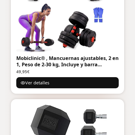
Mobiclinic® , Mancuernas ajustables, 2 en
1, Peso de 2-30 kg, Incluye y barra
extensión acolchada, Tuercas
49,95€
antideslizantes, Acero resistente, Gym
Ver detalles
casa