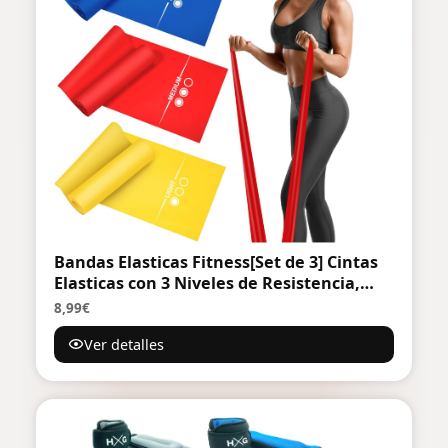
Bandas Elasticas Fitness[Set de 3] Cintas
Elasticas con 3 Niveles de Resistencia,
Pilates, Crossfit, Estiramientos
8,99€
Ver detalles