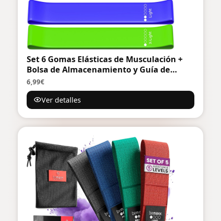
Set 6 Gomas Elásticas de Musculación +
Bolsa de Almacenamiento y Guía de
Ejercicios | Bandas de Resistencia con
6,99€
Niveles de Fuerza Diferentes Hechas de
Ver detalles
Material TPE