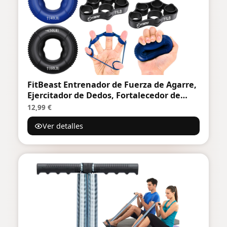
FitBeast Entrenador de Fuerza de Agarre,
Ejercitador de Dedos, Fortalecedor de
Antebrazo Kit - 9 Piezas, Fortalecedor de
12,99 €
Agarre de Mano para Fuerza Dirigida,
Ver detalles
Alivio & Recuperación