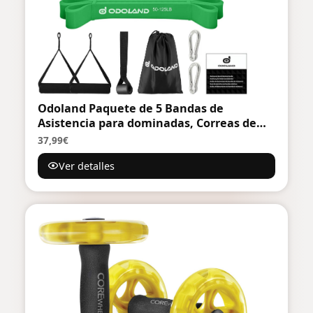
Odoland Paquete de 5 Bandas de
Asistencia para dominadas, Correas de
dominadas, Bandas de Resistencia con
37,99€
Anclaje de Puerta y Asas, Movilidad
Ver detalles
elástica, Levantamiento de Potencia y
Bandas de Ejercicio