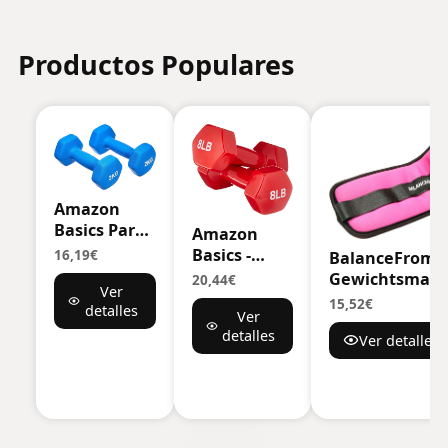
Productos Populares
Amazon
Basics Par
Amazon
de
Basics -
16,19€
BalanceFrom G
mancuernas
Mancuernas
Gewichtsmans
20,44€
Ver
de
de vinilo
fr Knchel,
15,52€
detalles
neopreno
Ver
Handgelenk, 
detalles
Ver detalles
Bein, verstellb