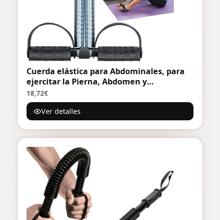
Cuerda elástica para Abdominales, para
ejercitar la Pierna, Abdomen y
Culturismo, para Entrenamiento de Yoga
18,72€
Ver detalles