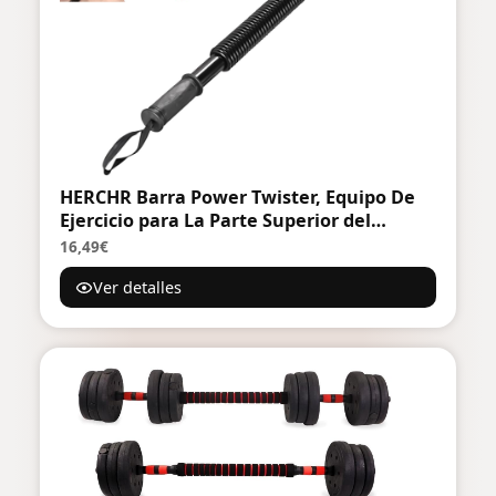
HERCHR Barra Power Twister, Equipo De
Ejercicio para La Parte Superior del
Cuerpo Resistencia De 44 Libras para
16,49€
Fortalecimiento del Pecho, Hombros,
Ver detalles
Antebrazo, Bíceps Y Brazos