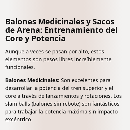
de polvo,
de neopreno,
de hierro
mancuerna
fundido,
oscilante para
Balones Medicinales y Sacos
mancuer
entrenamiento
balanceo
de Arena: Entrenamiento del
de fuerza,
su
pesas con
Core y Potencia
entrenam
códigos de
de fuerza 
colores -
Aunque a veces se pasan por alto, estos
elementos son pesos libres increíblemente
funcionales.
Balones Medicinales:
Son excelentes para
desarrollar la potencia del tren superior y el
core a través de lanzamientos y rotaciones. Los
slam balls
(balones sin rebote) son fantásticos
para trabajar la potencia máxima sin impacto
excéntrico.