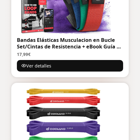
Bandas Elásticas Musculacion en Bucle
Set/Cintas de Resistencia + eBook Guía de
Ejercicios | Natural Loop Glúteos Bands,
17,99€
Fitness Gimnástica Gluteband Gomas
Ver detalles
Boxeo Pilates Yoga