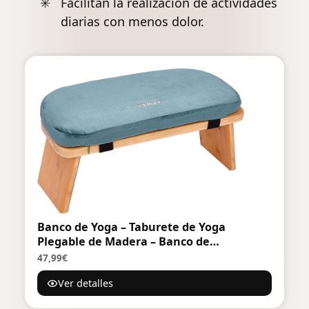
Facilitan la realización de actividades
diarias con menos dolor.
Banco de Yoga – Taburete de Yoga
Plegable de Madera – Banco de
Meditación Ergonómico – Taburete de
47,99€
Oración – Accesorios de Yoga Cómodos y
Ver detalles
Suavemente Acolchados