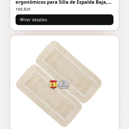
ergonómicos para Silla de Espalda Baja,
Corrector de Postura Lumbar (2P Negro)
109,82€
Ver detalles