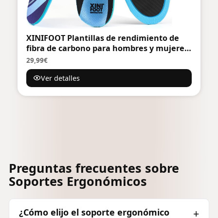
XINIFOOT Plantillas de rendimiento de
fibra de carbono para hombres y mujeres
con soporte ergonómico para el arco
29,99€
ortopédico y cojín absorbente de golpes
Ver detalles
en el talón para correr, plantillas de tenis
Preguntas frecuentes sobre
Soportes Ergonómicos
¿Cómo elijo el soporte ergonómico