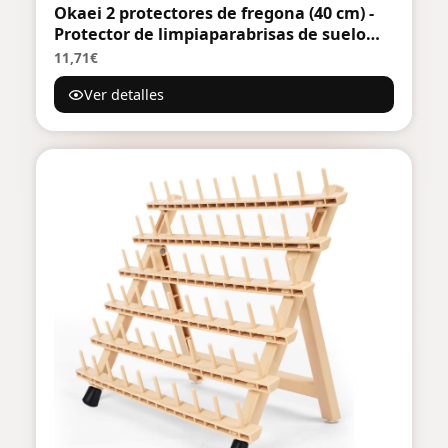
Okaei 2 protectores de fregona (40 cm) -
Protector de limpiaparabrisas de suelo
para limpieza en seco y húmedo -
11,71€
Protección para limpiaparabrisas de suelo
Ver detalles
para todos los soportes y prensas
comunes