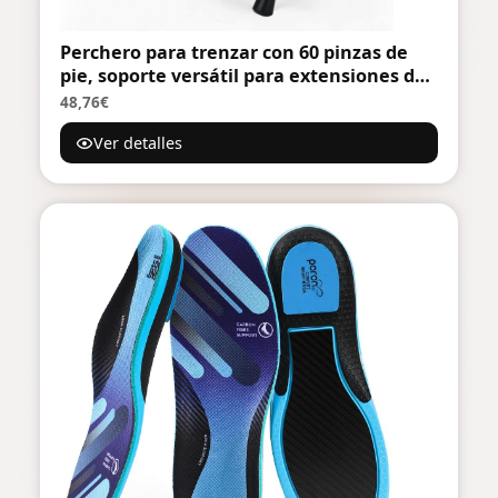
Perchero para trenzar con 60 pinzas de
pie, soporte versátil para extensiones de
pelo con 60 carretes, soporte ergonómico
48,76€
para estilistas, ahorro de tiempo
Ver detalles
(madera)