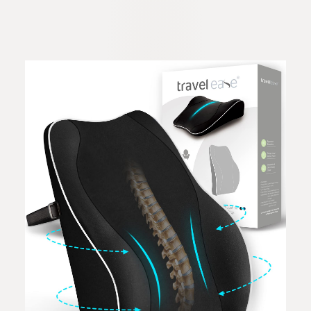
Suave con
Convexo Punto
de Masaje,
Soporte
Ordenador con
Base
Antideslizante
PU, Gaming
Gamer