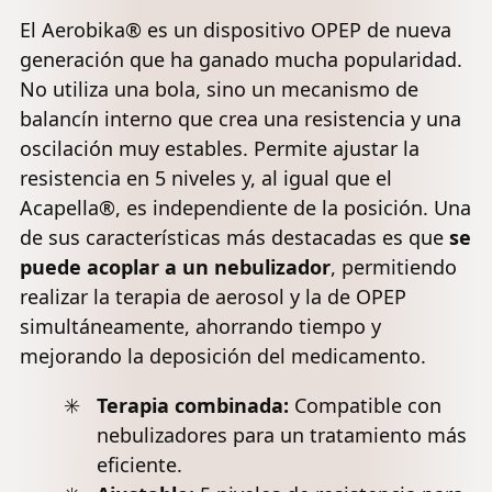
Gran
Ajustables
Natural de
El Aerobika® es un dispositivo OPEP de nueva
Tratamiento
Mejora La
Eliminación
para EPOC,
Capacidad
de
generación que ha ganado mucha popularidad.
Asma,
Pulmonar
Mucosidad,
No utiliza una bola, sino un mecanismo de
Fibrosis
(blanco y
Removedor
balancín interno que crea una resistencia y una
Quística o
negro)
de moco de
Fumadores
oscilación muy estables. Permite ajustar la
Pulmón
resistencia en 5 niveles y, al igual que el
Acapella®, es independiente de la posición. Una
de sus características más destacadas es que
se
puede acoplar a un nebulizador
, permitiendo
realizar la terapia de aerosol y la de OPEP
simultáneamente, ahorrando tiempo y
mejorando la deposición del medicamento.
Terapia combinada:
Compatible con
nebulizadores para un tratamiento más
eficiente.