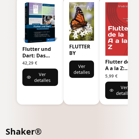
FLUTTER
Flutter und
BY
Dart: Das
Flutter de la
umfassende
42,29 €
Ver
A a la Z:
Handbuch für
detalles
Ver
Desde cero
die
5,99 €
detalles
hasta
professionelle
Ver
desarrollador
App-
detalles
avanzado
Entwicklung
Shaker®