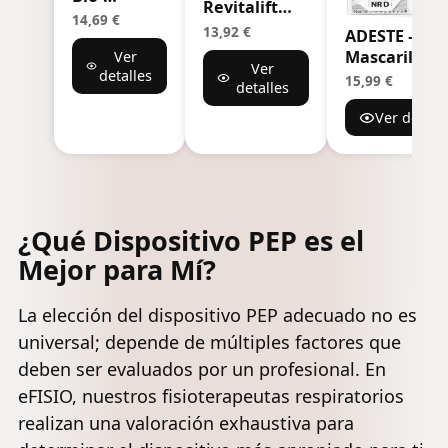
Revitalift
Collagen
14,69 €
Filler Glass
13,92 €
ADESTE – 50
Real Deep
Skin
Mascarillas
Ver
Mask -
Ver
Mascarilla
detalles
FFP2 Blanca
Mascarilla
15,99 €
detalles
Facial
con Certific
Nocturna
Hidrogel
Ver detalle
CE, cadena
Hidratante,
Iluminadora,
controlada,
Minimiza
Piel Jugosa y
elásticos
Poros y
Radiante.
cómodos,
Mejora la
Tratamiento
hipoalergén
Elasticidad
rellenador,
y regulables
- Mascarilla
¿Qué Dispositivo PEP es el
Ácido
Seguras:
Facial de
Hialurónico,
Mejor para Mí?
potencia de
Hidratación
Glicerina,
filtrado BFE
Profunda
Extracto
>99,5%. Sobr
con
La elección del dispositivo PEP adecuado no es
Centella
individuales
Colágeno -
universal; depende de múltiples factores que
Asiática,
sellados
34g x 4
Pack de 4
deben ser evaluados por un profesional. En
Unidades
eFISIO, nuestros fisioterapeutas respiratorios
realizan una valoración exhaustiva para