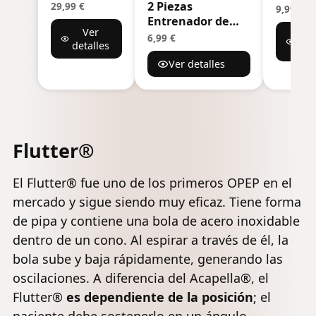
de
2 Piezas
Pulmó
29,99 €
9,99 €
Eliminación
Entrenador de
Respira
Ver
de Moco y
Ejercicios
V
Disposi
6,99 €
detalles
Expansor de
det
Respiratorios con
de Lim
Pulmón
Ver detalles
Resistencia
de
Respiratorio
Ajustable -
Mucosi
- Ayuda de
Dispositivo
Ejercit
Terapia de
Portátil para
Respir
Ejercicio y
Fortalecimiento
de Man
Limpieza -
Pulmonar -
Disposi
Flutter®
Gran
Mejora Capacidad
Natura
Tratamiento
Respiratoria,Ideal
Elimin
para EPOC,
El Flutter® fue uno de los primeros OPEP en el
para Fisioterapia
de
Asma,
y Deportes
Mucosi
mercado y sigue siendo muy eficaz. Tiene forma
Fibrosis
Remov
de pipa y contiene una bola de acero inoxidable
Quística o
de moc
dentro de un cono. Al espirar a través de él, la
Fumadores
Pulmó
bola sube y baja rápidamente, generando las
oscilaciones. A diferencia del Acapella®, el
Flutter®
es dependiente de la posición
; el