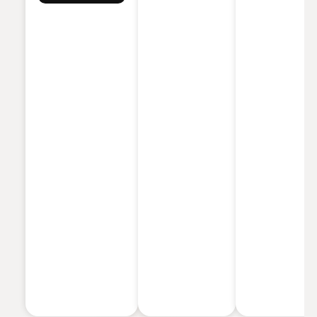
Set de 5
Piel Seca a
edición de
Cintas
Muy Seca,
campana
Elásticas
Hidrata y
negra, tubo
Fitness y
Restaura la
negro, 68,5 cm,
Musculación
Barrera de
5803
de Látex
la Piel,
Agradable a
Enriquecida
la Piel con
Con
Guía de
Ceramidas
Ejercicios de
Esenciales y
Español
Ácido
Hialurónico
177ml