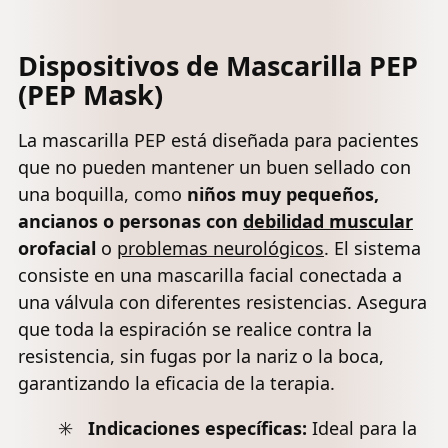
- Ayuda de
entrenador
limpieza de
Terapia de
muscular
mucosidad
Ejercicio y
respiratorio,
respiratoria,
Dispositivos de Mascarilla PEP
Limpieza -
dispositivo
Azul
(PEP Mask)
Gran
de ejercicio
Tratamiento
de
para EPOC,
respiración
La mascarilla PEP está diseñada para pacientes
Asma,
natural
que no pueden mantener un buen sellado con
Fibrosis
para
una boquilla, como
niños muy pequeños,
Quística o
pulmones
Fumadores
ancianos o personas con
debilidad muscular
orofacial
o
problemas neurológicos
. El sistema
consiste en una mascarilla facial conectada a
una válvula con diferentes resistencias. Asegura
que toda la espiración se realice contra la
resistencia, sin fugas por la nariz o la boca,
garantizando la eficacia de la terapia.
Indicaciones específicas:
Ideal para la