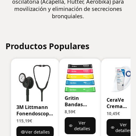
oscilatoria (Acapella, Flutter, Aerobika) para
movilización y eliminación de secreciones
bronquiales.
Productos Populares
Gritin
CeraVe
Bandas
Crema
3M Littmann
Elásticas
8,59€
Hidratante
Fonendoscopio
10,45€
Fitness,
para Rostro
para
115,19€
Ver
Bandas de
Ver
y Cuerpo,
monitorización
detalles
Resistencia,
detalles
Idónea par
Ver detalles
Classic III,