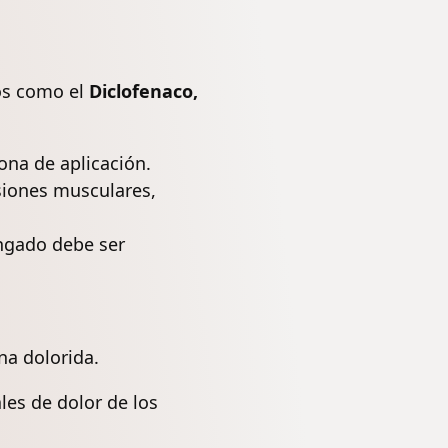
os como el
Diclofenaco,
ona de aplicación.
siones musculares,
ngado debe ser
na dolorida.
es de dolor de los