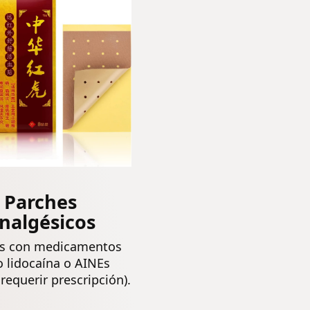
Térmicos
obtener el
lumbares
máximo
Dolor
rendimiento.
Muscular
ALIVIO LAS 24
HORAS
Parches
nalgésicos
s con medicamentos
 lidocaína o AINEs
requerir prescripción).