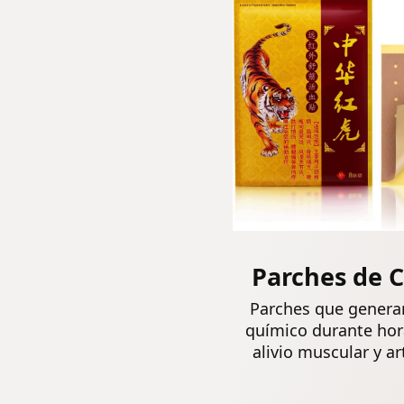
10 Horas de
de cuerpo
Caja
Calor
autoadhesivo
y activado
por aire – 5
piezas
Parches de C
Parches que genera
químico durante hor
alivio muscular y art