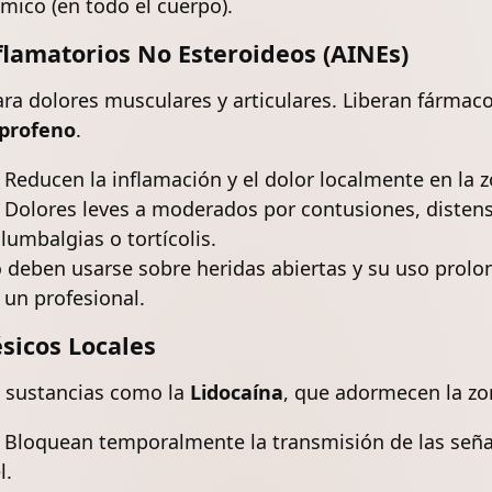
émico (en todo el cuerpo).
flamatorios No Esteroideos (AINEs)
a dolores musculares y articulares. Liberan fármac
oprofeno
.
Reducen la inflamación y el dolor localmente en la z
Dolores leves a moderados por contusiones, disten
 lumbalgias o
tortícolis
.
deben usarse sobre heridas abiertas y su uso prolo
 un profesional.
sicos Locales
n sustancias como la
Lidocaína
, que adormecen la zo
Bloquean temporalmente la transmisión de las señal
l.