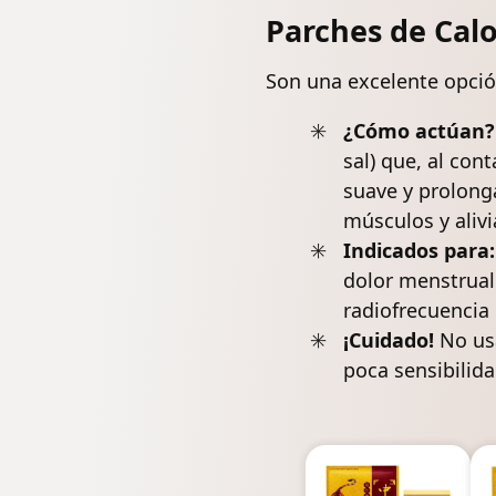
Parches de Calo
Son una excelente opción
¿Cómo actúan?
sal) que, al con
suave y prolonga
músculos y alivia
Indicados para:
dolor menstrual
radiofrecuencia
¡Cuidado!
No usa
poca sensibilida