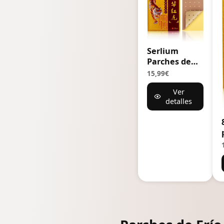
Serlium
Parches de
rodilla 80
15,99€
piezas alivio
Ver
del dolor
detalles
óseo
(paquete de
10)