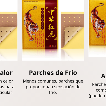
frías para la
Hombros (36
fiebre en la
Piezas)
frente
alor
Parches de Frío
A
n calor
Menos comunes, parches que
Parche
as para
proporcionan sensación de
como
icular.
frío.
(pueden 