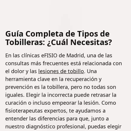
todos los
de Datos,
Juego/Escri
tamaños de
Universal,
auriculares
para Todos
los
Auriculares
Guía Completa de Tipos de
de Escritorio
Tobilleras: ¿Cuál Necesitas?
(Negro)
En las clínicas eFISIO de Madrid, una de las
consultas más frecuentes está relacionada con
el dolor y las
lesiones de tobillo
. Una
herramienta clave en la recuperación y
prevención es la tobillera, pero no todas son
iguales. Elegir la incorrecta puede retrasar la
curación o incluso empeorar la lesión. Como
fisioterapeutas expertos, te ayudamos a
entender las diferencias para que, junto a
nuestro diagnóstico profesional, puedas elegir