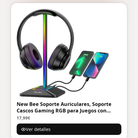
New Bee Soporte Auriculares, Soporte
Cascos Gaming RGB para Juegos con
Cargador USB Tipo C y Transferencia de
17,99€
Datos, Universal, para Todos los
Ver detalles
Auriculares de Escritorio (Negro)