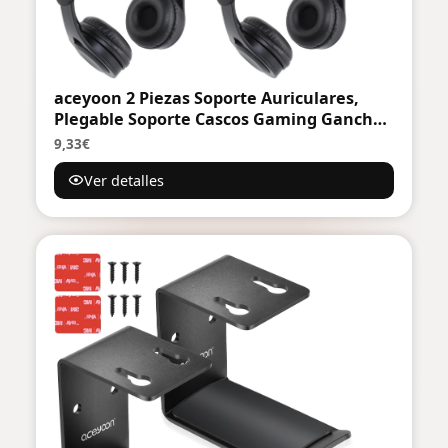
aceyoon 2 Piezas Soporte Auriculares,
Plegable Soporte Cascos Gaming Gancho
Sujeta Colgador Auricular Debajo
9,33€
Escritorio Mesa Universal Adhesivo Stand
Ver detalles
for PC, Gaming Headphones, Cables
(Negro)