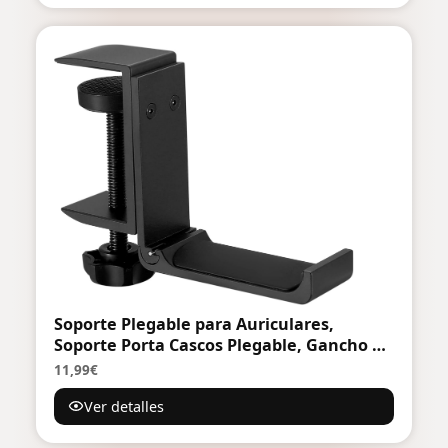
Soporte Plegable para Auriculares,
Soporte Porta Cascos Plegable, Gancho de
Aluminio, Headphone Stand Universal
11,99€
para Colgar Organizador Auriculares de
Ver detalles
Gaming, Cascos Gaming