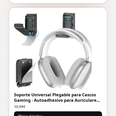
Soporte Universal Plegable para Cascos
Gaming - Autoadhesivo para Auriculares
Todos Tamaños, 1 Pieza, Negro
10,99€