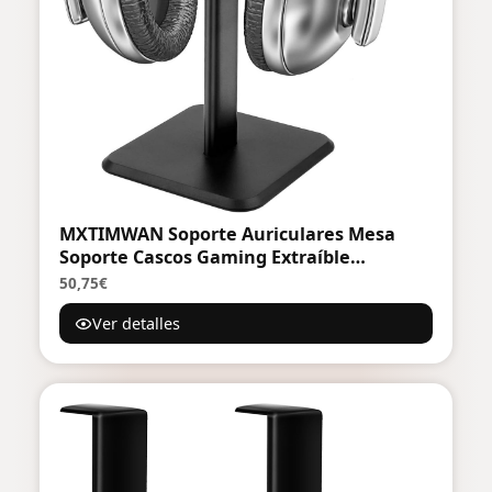
MXTIMWAN Soporte Auriculares Mesa
Soporte Cascos Gaming Extraíble
Headphone Stand Para Todos Los
50,75€
Tamaños De Auriculares Para Auriculares
Ver detalles
Adecuado Para Sobremesa | Negro