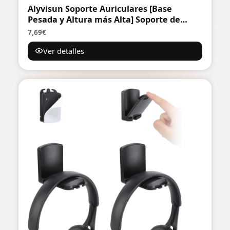
Alyvisun Soporte Auriculares [Base
Pesada y Altura más Alta] Soporte de
Cascos Ganchos para Todos los
7,69€
Auriculares de Juego/Escritorio
Ver detalles