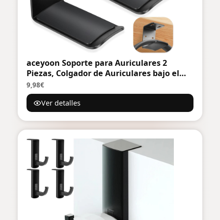
aceyoon Soporte para Auriculares 2
Piezas, Colgador de Auriculares bajo el
Escritorio con Adhesivo o Tornillos
9,98€
Soporte Cascos Gaming con Almohadilla
Ver detalles
de Silicona Gancho para Auriculares