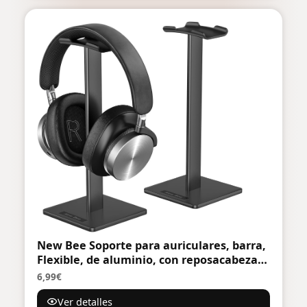
New Bee Soporte para auriculares, barra,
Flexible, de aluminio, con reposacabezas
ABS, Base sólida para todos los tamaños
6,99€
de auriculares
Ver detalles