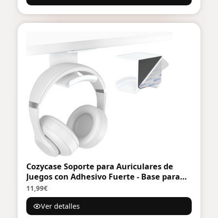
Cozycase Soporte para Auriculares de
Juegos con Adhesivo Fuerte - Base para
Montaje en Escritorio, Pared, Vidrio y
11,99€
Metal
Ver detalles