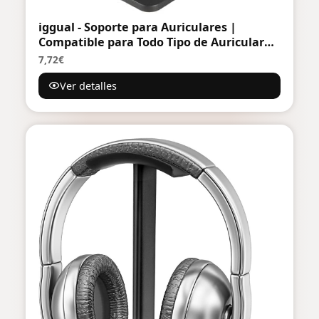
iggual - Soporte para Auriculares |
Compatible para Todo Tipo de Auriculares
- Color Negro - Medidas 22 x 9,5 x 9,5 cm
7,72€
Ver detalles