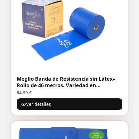
Meglio Banda de Resistencia sin Látex–
Rollo de 46 metros. Variedad en
resistencia - Cinco niveles desde extra
84,99 €
suave hasta extra fuerte. Para
Ver detalles
fisioterapia y rehabilitación, deportistas,
yoga, pilates y rutinas