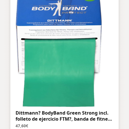
Dittmann? BodyBand Green Strong incl.
folleto de ejercicio FTM?, banda de fitness
cortada del rollo en la longitud deseada
47,60€