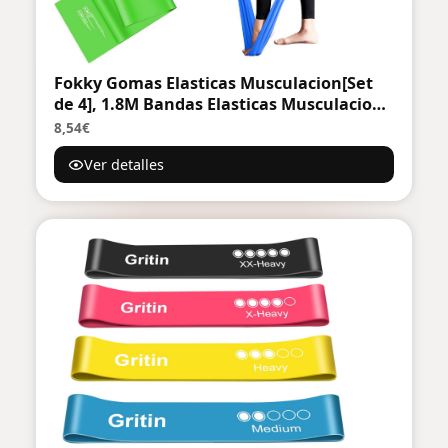
Fokky Gomas Elasticas Musculacion[Set
de 4], 1.8M Bandas Elasticas Musculacion,
Cintas Elasticas Musculacion con Bolsa de
8,54€
Transporte, Bandas Elasticas para Crossfit
Ver detalles
Musculación Yoga Pilates