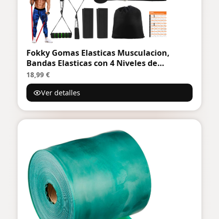
Fokky Gomas Elasticas Musculacion,
Bandas Elasticas con 4 Niveles de
Resistencia, Bandas Elasticas
18,99 €
Musculacion con Anclaje de Puerta, Asas,
Ver detalles
Funda Protectora, para Entrenamiento de
Fuerza/Fitness/Yoga