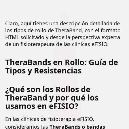
Musculacion
física, Pila
de Látex
con Bolsa de
Inferiores,
Agradable a
Transporte,
Entrenami
la Piel con
Bandas
Claro, aquí tienes una descripción detallada de
en casa y
Guía de
Elasticas para
rehabilita
Ejercicios de
los tipos de rollo de TheraBand, con el formato
Crossfit
Rollo de
Español
HTML solicitado y desde la perspectiva experta
Musculación
Yoga Pilates
de un fisioterapeuta de las clínicas eFISIO.
TheraBands en Rollo: Guía de
Tipos y Resistencias
¿Qué son los Rollos de
TheraBand y por qué los
usamos en eFISIO?
En las clínicas de fisioterapia eFISIO,
consideramos las
TheraBands o bandas