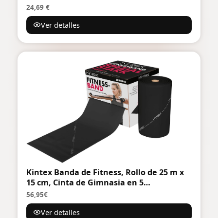
Elasticas Musculacion con Bolsa de
24,69 €
Transporte para Entrenar Powerlifting
Ver detalles
Fitness Yoga
Kintex Banda de Fitness, Rollo de 25 m x
15 cm, Cinta de Gimnasia en 5
resistencias, 100% látex, Cinta de
56,95€
Entrenamiento para Cortar a Medida,
Ver detalles
Cinta de Resistencia