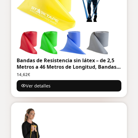
Bandas de Resistencia sin látex – de 2,5
Metros a 46 Metros de Longitud, Bandas
de Resistencia Profesionales para
14,62€
Entrenamiento en casa, Fisioterapia,
Ver detalles
Pilates, Entrenamiento de Fuerza y