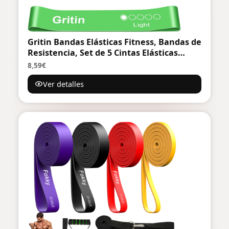
Gritin Bandas Elásticas Fitness, Bandas de
Resistencia, Set de 5 Cintas Elásticas
Fitness y Musculación de Látex Agradable
8,59€
a la Piel con Guía de Ejercicios de Español
Ver detalles