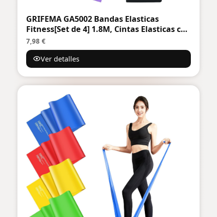
GRIFEMA GA5002 Bandas Elasticas
Fitness[Set de 4] 1.8M, Cintas Elasticas con
4 Niveles de Resistencia para
7,98 €
Entrenamiento de Fuerza, Yoga, Pilates
Ver detalles