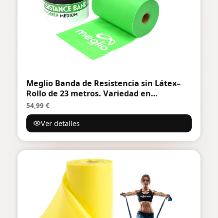
Meglio Banda de Resistencia sin Látex–
Rollo de 23 metros. Variedad en
resistencia - Cinco niveles desde extra
54,99 €
suave hasta extra fuerte. Para
Ver detalles
fisioterapia y rehabilitación, deportistas,
yoga, pilates y rutinas