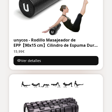
unycos - Rodillo Masajeador de
EPP【90x15 cm】Cilindro de Espuma Dura
para Terapia y Masaje Muscular, Fitness,
15,99€
Foam Roller Ligero de Alta Resistencia
Ver detalles
para Yoga, Pilates y Alivio de Tensiones
(Negro)