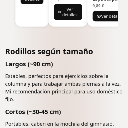
Adulto,
Rodillo de
Masajes
Unisex,
9,89 €
Ver
Masaje
Musculares |
Color Lila,
detalles
Muscular
Ver detalles
Foam Roller
único
para
Texturizado
Fitness,
para Espalda,
portátil y
Piernas y Yoga
versátil,
| Liberación
13''/ (33 cm)
Miofascial y
Rodillos según tamaño
Estiramiento
|Ideal Post
Largos (~90 cm)
Entrenamiento
| Alta
Estables, perfectos para ejercicios sobre la
Densidad
12x33cm
columna y para trabajar ambas piernas a la vez.
Mi recomendación principal para uso doméstico
fijo.
Cortos (~30-45 cm)
Portables, caben en la mochila del gimnasio.