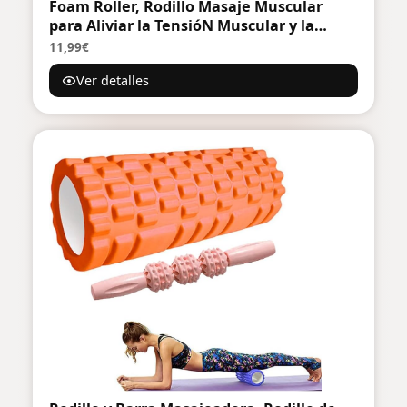
Foam Roller, Rodillo Masaje Muscular
para Aliviar la TensióN Muscular y la
PresióN en la Espalda, la Columna
11,99€
Vertebral y las Piernas Revitaliza tu
Ver detalles
Cuerpo 30×8cm (Naranja)