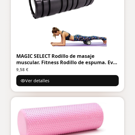
MAGIC SELECT Rodillo de masaje
muscular. Fitness Rodillo de espuma. Eva
Foam Roller. Aliviar el dolor, entrenar los
9,58 €
músculos, masaje de espalda, piernas. 33
Ver detalles
x 14 cm