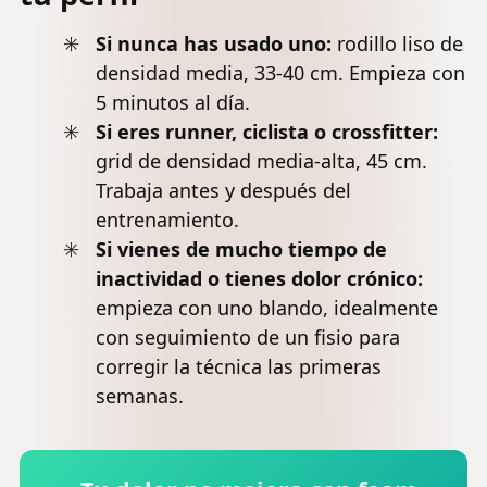
profundo,
Duración y
Intensa de
ejercicio de
Potente para
Espuma
Si nunca has usado uno:
rodillo liso de
recuperación
Recuperació
para
densidad media, 33-40 cm. Empieza con
muscular
Post
Tejidos
5 minutos al día.
Si eres runner, ciclista o crossfitter:
grid de densidad media-alta, 45 cm.
Trabaja antes y después del
entrenamiento.
Si vienes de mucho tiempo de
inactividad o tienes
dolor crónico
:
empieza con uno blando, idealmente
con seguimiento de un fisio para
corregir la técnica las primeras
semanas.