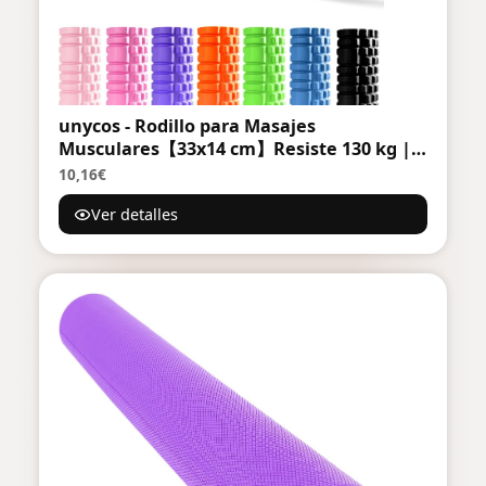
unycos - Rodillo para Masajes
Musculares【33x14 cm】Resiste 130 kg |
Cilindro de Espuma Dura para Fitness,
10,16€
Terapia con Foam Roller | Automasaje
Ver detalles
para Recuperación y Flexibilidad (Azul
Oscuro)