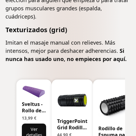
grupos musculares grandes (espalda,
cuádriceps).
Texturizados (grid)
Imitan el masaje manual con relieves. Más
intensos, mejor para deshacer adherencias.
Si
nunca has usado uno, no empieces por aquí.
Sveltus -
Rollo de
Media
13,99 €
TriggerPoint
Rodillo
Grid Rodillo
Rodillo de
Ver
para
de Espuma -
Espuma para
detalles
44,90 €