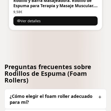
Rodillo y Barra Masajeadora. Rodillo de
Espuma para Terapia y Masaje Muscular.
Rodillo de Pilates y Yoga. Fitness Foam
9,58€
Roller. Cilindro de Gomaespuma para
Ver detalles
Alivio de Dolores y Entrenamiento.
33x14cm
Preguntas frecuentes sobre
Rodillos de Espuma (Foam
Rollers)
¿Cómo elegir el foam roller adecuado
para mí?