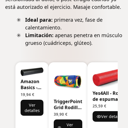
está autorizado el ejercicio. Masaje confortable.
Ideal para:
primera vez, fase de
calentamiento.
Limitación:
apenas penetra en músculo
grueso (cuádriceps, glúteo).
Amazon
Basics -
Yes4All - Rodill
Rodillo de
19,94 €
de espuma de
espuma
TriggerPoint
firmeza media
Ver
moteada
25,59 €
Grid Rodillo
detalles
de polietileno,
de alta
de Espuma -
39,90 €
Ver detalles
30,5/45,7/61/91
densidad
Rodillo de
cm, para
Ver
Masaje