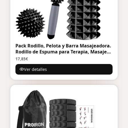
Pack Rodillo, Pelota y Barra Masajeadora.
Rodillo de Espuma para Terapia, Masaje
Muscular, Pilates y Yoga. Fitness Foam
17,85€
Roller. Cilindro de gomaespuma para
Ver detalles
alivio de dolores y entrenamiento 45cm