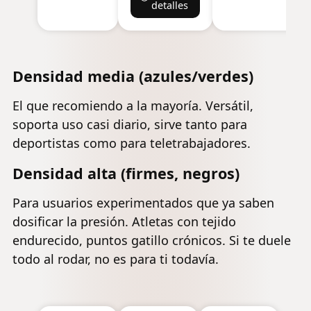
relajación
detalles
Muscular
después del
para
entrenamiento
Fitness,
masaje de
portátil y
espalda y
versátil,
Densidad media (azules/verdes)
ejercicio de yo
13''/ (33 cm)
El que recomiendo a la mayoría. Versátil,
soporta uso casi diario, sirve tanto para
deportistas como para teletrabajadores.
Densidad alta (firmes, negros)
Para usuarios experimentados que ya saben
dosificar la presión. Atletas con tejido
endurecido, puntos gatillo crónicos. Si te duele
todo al rodar, no es para ti todavía.