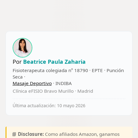
de
Roller.
con Foam Roller |
Masaje,
Aliviar el
Automasaje para
Bolas de
dolor,
Recuperación y
Masaje,
entrenar
Flexibilidad (Azul
Foam
los
Oscuro)
Roller
músculos,
para
masaje
Rodillos
de
de
espalda,
Masaje
piernas.
Por
Beatrice Paula Zaharia
de Tejido
33 x 14 cm
Fisioterapeuta colegiada nº 18790 · EPTE · Punción
Profundo
Seca ·
Masaje Deportivo
· INDIBA
Clínica eFISIO Bravo Murillo · Madrid
Última actualización: 10 mayo 2026
📘
Disclosure:
Como afiliados Amazon, ganamos