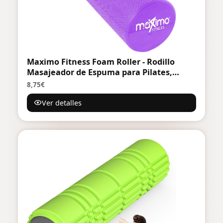
Maximo Fitness Foam Roller - Rodillo
Masajeador de Espuma para Pilates,
Terapia Trigger Point, Estiramiento, Yoga,
8,75€
Fisioterapia - Rulo Masaje Muscular
Ver detalles