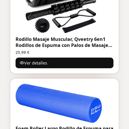
Rodillo Masaje Muscular, Qveetry 6en1
Rodillos de Espuma con Palos de Masaje,
Bolas de Masaje, Foam Roller para
25,99 €
Rodillos de Masaje de Tejido Profundo
Ver detalles
Foam Roller Largo Rodillo de Espuma para