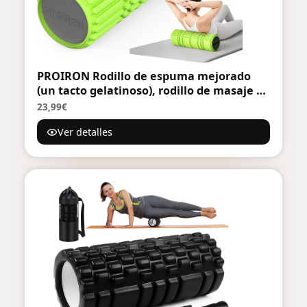
PROIRON Rodillo de espuma mejorado
(un tacto gelatinoso), rodillo de masaje de
tejido profundo patentado de densidad
23,99€
media de 42 x 13 cm, rodillo corporal para
Ver detalles
ejercicio, yoga y pilates