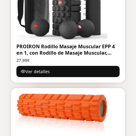
PROIRON Rodillo Masaje Muscular EPP 4
en 1, con Rodillo de Masaje Muscular,
Foam Roller Pequeño y Bolas de Masaje
27,99€
en Espuma, Ideales para Ejercicios de
Ver detalles
Yoga, Pilates, Fitness, Recuperación
Muscular