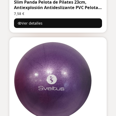
Slim Panda Pelota de Pilates 23cm,
Antiexplosión Antideslizante PVC Pelota
de Gimnasia, Soft Balones de Yoga para
7,58 €
Fitness, Entrenamiento del Equilibrio
Ver detalles