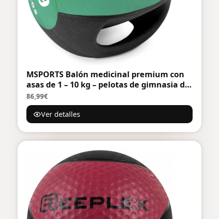
MSPORTS Balón medicinal premium con
asas de 1 – 10 kg – pelotas de gimnasia de
calidad profesional
86,99€
Ver detalles