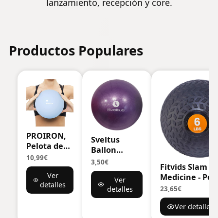
lanzamiento, recepción y core.
Productos Populares
PROIRON,
Sveltus
Pelota de
Ballon
Pilates,
10,99€
Pédagogique
3,50€
Fitness,
Fitvids Slam
- Globo
Ver
Yoga,
Medicine - Pel
Ver
pedagógico
detalles
Embarazo,
de pared para
detalles
23,65€
Unisex
Deporte,
entrenamient
Adulto
Fitball para
Ver detalles
ejercicios de
Ejercicios
fitness, pesas