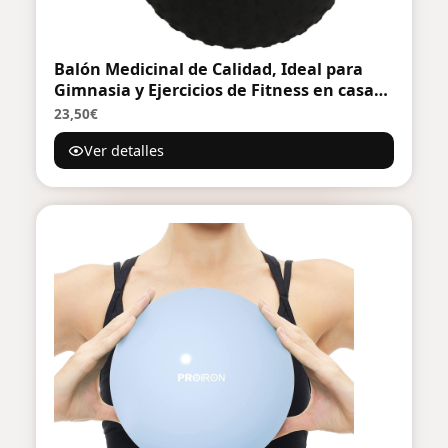
Balón Medicinal de Calidad, Ideal para
Gimnasia y Ejercicios de Fitness en casa
rutinas de Fisioterapia y Entrenamiento
23,50€
con Peso
Ver detalles