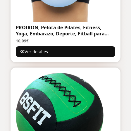
PROIRON, Pelota de Pilates, Fitness,
Yoga, Embarazo, Deporte, Fitball para
Ejercicios Gimnasia, 55/65/75cm, Anti-
10,99€
pinchazos, Incluye Inflador
Ver detalles