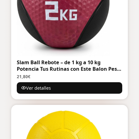
Slam Ball Rebote – de 1 kg a 10 kg
Potencia Tus Rutinas con Este Balon Peso
ReboteBalón Pro 3kg Balón
21,80€
Antideslizante para Levantamiento y
Ver detalles
balón Medicinal con Bote