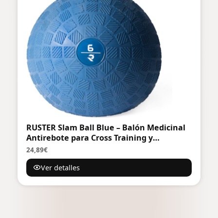
RUSTER Slam Ball Blue – Balón Medicinal
Antirebote para Cross Training y
Entrenamiento Funcional – Textura
24,89€
Antideslizante – Ejercicio de Fuerza,
Ver detalles
Resistencia y Potencia. Disponible de 3 a
25kg.