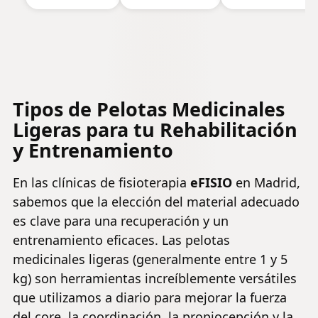
Gimnasia,
entrenamient
55/65/75cm,
cruzado, ejerci
Anti-
de fuerza y
pinchazos,
acondicionami
Incluye
entrenamient
Inflador
cardiovascular
Tipos de Pelotas Medicinales
Ligeras para tu Rehabilitación
y Entrenamiento
En las clínicas de fisioterapia
eFISIO
en Madrid,
sabemos que la elección del material adecuado
es clave para una recuperación y un
entrenamiento eficaces. Las pelotas
medicinales ligeras (generalmente entre 1 y 5
kg) son herramientas increíblemente versátiles
que utilizamos a diario para mejorar la fuerza
del core, la coordinación, la
propiocepción
y la