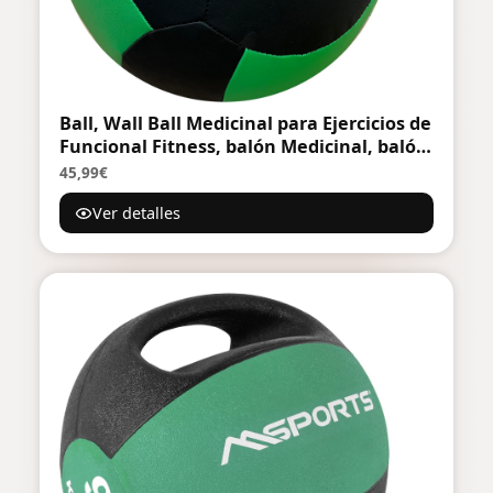
Ball, Wall Ball Medicinal para Ejercicios de
Funcional Fitness, balón Medicinal, balón
Medicinal 5 Kilos y Workout, Ideal para
45,99€
Gimnasio en Casa y Yoga - Balon Peso,
Ver detalles
Wall Ball 5 kg