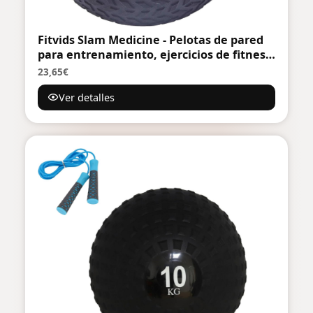
Fitvids Slam Medicine - Pelotas de pared
para entrenamiento, ejercicios de fitness,
pesas para entrenamiento cruzado,
23,65€
ejercicios de fuerza y acondicionamiento,
Ver detalles
entrenamientos cardiovasculares y