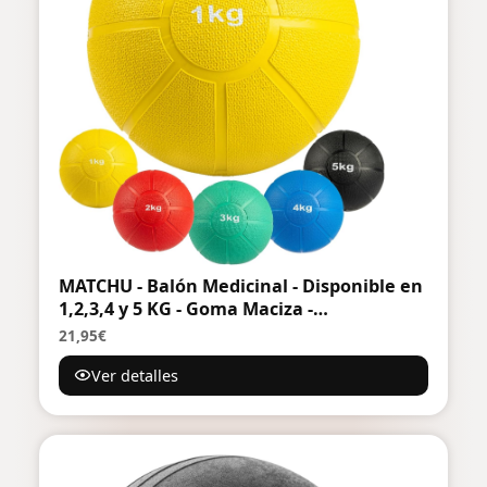
MATCHU - Balón Medicinal - Disponible en
1,2,3,4 y 5 KG - Goma Maciza -
Antideslizante - Resistente al Desgaste -
21,95€
100% a Prueba de Sudor/Agua
Ver detalles