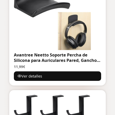
Avantree Neetto Soporte Percha de
Silicona para Auriculares Pared, Gancho
Sujeta Colgador Auricular Debajo
11,99€
Escritorio Mesa, Universal Adhesivo Stand
Ver detalles
for PC, Gaming Headphones, Cables -
HS907