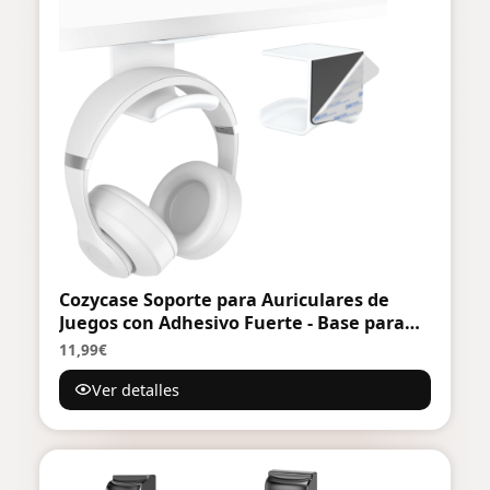
Cozycase Soporte para Auriculares de
Juegos con Adhesivo Fuerte - Base para
Montaje en Escritorio, Pared, Vidrio y
11,99€
Metal
Ver detalles