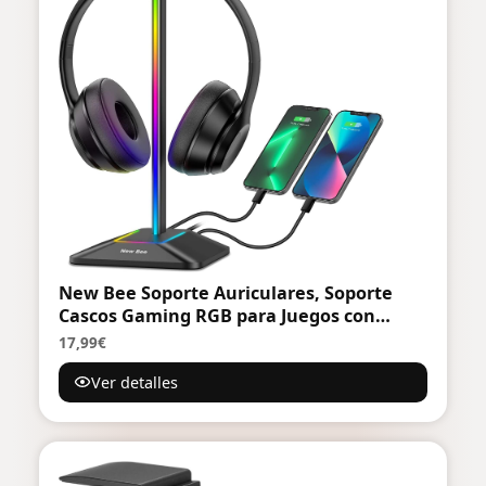
New Bee Soporte Auriculares, Soporte
Cascos Gaming RGB para Juegos con
Cargador USB Tipo C y Transferencia de
17,99€
Datos, Universal, para Todos los
Ver detalles
Auriculares de Escritorio (Negro)