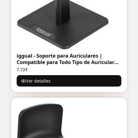
iggual - Soporte para Auriculares |
Compatible para Todo Tipo de Auriculares
- Color Negro - Medidas 22 x 9,5 x 9,5 cm
7,72€
Ver detalles