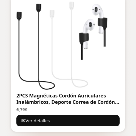
2PCS Magnéticas Cordón Auriculares
Inalámbricos, Deporte Correa de Cordón
para Auriculares, Silicona Suave Correas
6,79€
Antipérdida, para Air-Pods (Negro y
Ver detalles
Blanco)