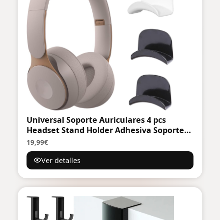
Universal Soporte Auriculares 4 pcs
Headset Stand Holder Adhesiva Soporte
Cascos Mesa Gancho Sujeta Colgador
19,99€
Auricular para la Mayoría de los
Ver detalles
Auriculares y el Controlador (Blanco +
Negro)