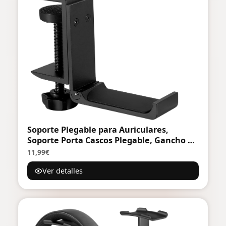
Soporte Plegable para Auriculares,
Soporte Porta Cascos Plegable, Gancho de
Aluminio, Headphone Stand Universal
11,99€
para Colgar Organizador Auriculares de
Ver detalles
Gaming, Cascos Gaming