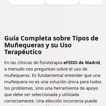
todos los
de Datos,
Auricular
tamaños de
Universal,
Debajo
auriculares
para Todos
Escritorio
los
Mesa,
Auriculares
Universal
de Escritori
Adhesivo
(Negro)
Stand for PC,
Guía Completa sobre Tipos de
Gaming
Muñequeras y su Uso
Headphones,
Cables -
Terapéutico
HS907
En las clínicas de fisioterapia
eFISIO de Madrid
,
a menudo nos preguntan sobre el uso de
muñequeras. Es fundamental entender que una
muñequera no es una solución única para todos
los problemas, sino una herramienta de apoyo
que debe ser seleccionada y utilizada
correctamente. Una elección incorrecta puede