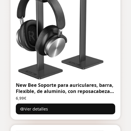
New Bee Soporte para auriculares, barra,
Flexible, de aluminio, con reposacabezas
ABS, Base sólida para todos los tamaños
6,99€
de auriculares
Ver detalles