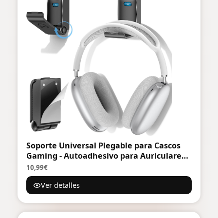
Soporte Universal Plegable para Cascos
Gaming - Autoadhesivo para Auriculares
Todos Tamaños, 1 Pieza, Negro
10,99€
Ver detalles