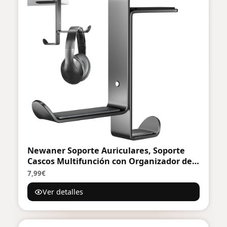
Newaner Soporte Auriculares, Soporte
Cascos Multifunción con Organizador de
Cables, Soporte para Auriculares
7,99€
Ajustable para Todos Los Auriculares
Ver detalles
Bluetooth para Juegos, Auriculares para
Niños, Negro