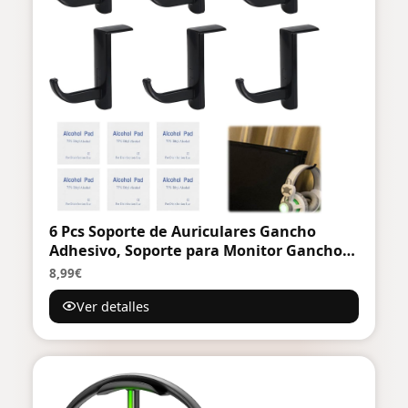
6 Pcs Soporte de Auriculares Gancho
Adhesivo, Soporte para Monitor Ganchos
para Auriculares con 6 Pastilla
8,99€
limpiadora, Compatible con Todo Tipo de
Ver detalles
Auriculares, para Monitor, Escritorios de
Oficina