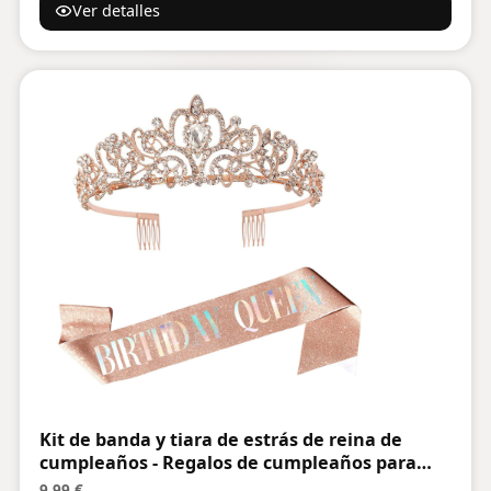
Ver detalles
en español.
Kit de banda y tiara de estrás de reina de
cumpleaños - Regalos de cumpleaños para
mujeres - Banda y suministros de fiesta (oro
9,99 €