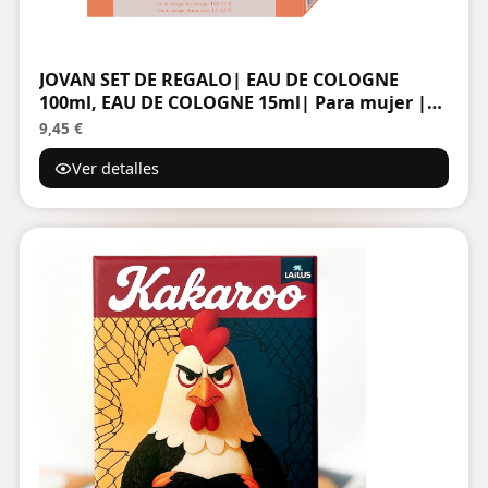
JOVAN SET DE REGALO| EAU DE COLOGNE
100ml, EAU DE COLOGNE 15ml| Para mujer |
Navidad| Fragancia amizclada floral
9,45 €
Ver detalles