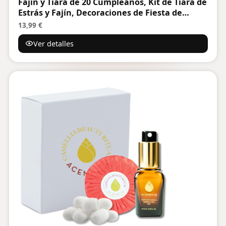
Fajín y Tiara de 20 Cumpleaños, Kit de Tiara de
Estrás y Fajín, Decoraciones de Fiesta de
Cumpleaños, para Decoraciones de Fiesta de
13,99 €
Cumpleaños, Deseos de Feliz 20 Cumpleaños
Ver detalles