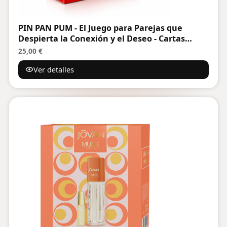
PIN PAN PUM - El Juego para Parejas que
Despierta la Conexión y el Deseo - Cartas
Divertidas de Preguntas, Retos y Más - Regalo
25,00 €
Original para Parejas - Aniversario y San
Ver detalles
Valentín - Hombre y Mujer