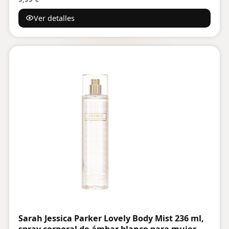
rosa)
Ver detalles
Sarah Jessica Parker Lovely Body Mist 236 ml,
spray corporal de ámbar blanco para mujer,