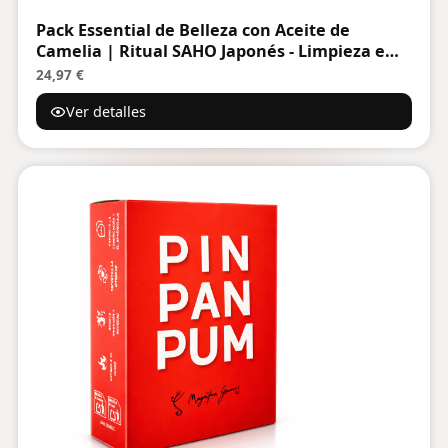
Pack Essential de Belleza con Aceite de
Camelia | Ritual SAHO Japonés - Limpieza e
Hidratación | Jabón Facial y Capullos de Seda
24,97 €
Incluidos | Kit Belleza Facial | Regalos
Ver detalles
Originales para Mujer