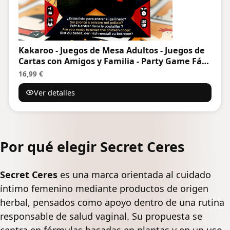
Kakaroo - Juegos de Mesa Adultos - Juegos de
Cartas con Amigos y Familia - Party Game Fácil
Rápido y Divertido - Regalo Original - Juego de
16,99 €
Mesa para Fiestas - Juego de Cartas Adultos
Ver detalles
Por qué elegir Secret Ceres
Secret Ceres
es una marca orientada al cuidado
íntimo femenino mediante productos de origen
herbal, pensados como apoyo dentro de una rutina
responsable de salud vaginal. Su propuesta se
centra en fórmulas basadas en plantas y en un uso