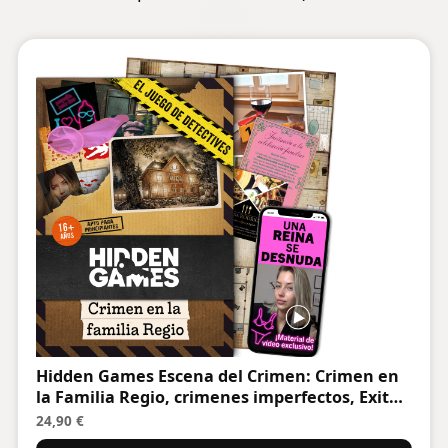
Hidden Games Escena del Crimen: Crimen en
la Familia Regio, crimenes imperfectos, Exit
Juego de Mesa de Misterio y Detectives
24,90 €
cooperativo, 1-6 Jugadores, a Partir de 16 años,