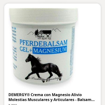
DEMERGY® Crema con Magnesio Alivio
Molestias Musculares y Articulares - Balsamo
de Caballo Aliviar Dolor Espalda Con Aceites