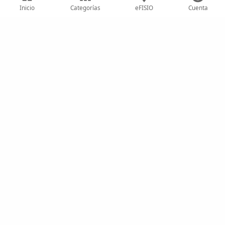
Fisioterapeuta · Colegiad@ nº 9957
Inicio
Categorías
eFISIO
Cuenta
Belén Zurita
Fisioterapeuta · Colegiad@ nº 18845