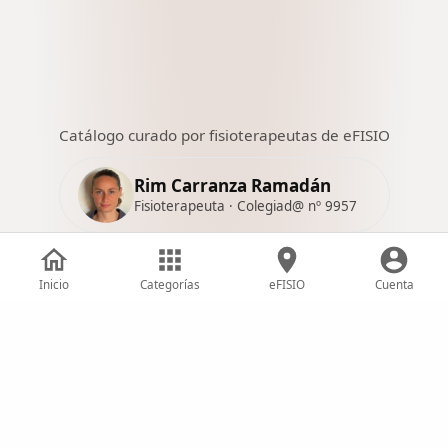
Catálogo curado por fisioterapeutas de eFISIO
Rim Carranza Ramadán
Fisioterapeuta · Colegiad@ nº 9957
Amanda García
Fisioterapeuta · Colegiad@ nº 18246
Inicio
Categorías
eFISIO
Cuenta