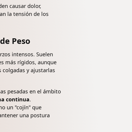
en causar dolor,
n la tensión de los
 de Peso
rzos intensos. Suelen
es más rígidos, aunque
 colgadas y ajustarlas
as pesadas en el ámbito
ma continua
.
o un "cojín" que
mantener una postura