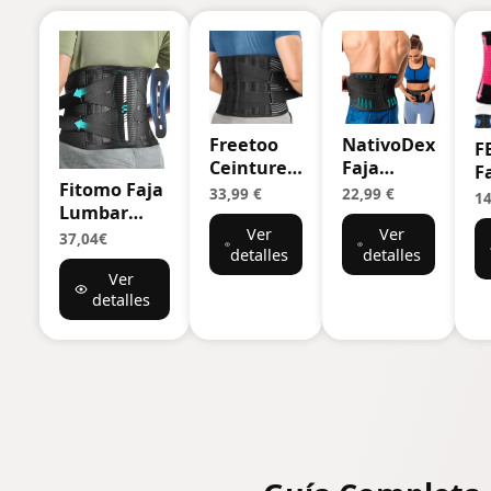
Freetoo
NativoDex
F
Ceinture
Faja
F
Fitomo Faja
de
Lumbar
L
33,99 €
22,99 €
14
Lumbar
soutien
Hombre y
H
Hombre
Ver
Ver
lombaire,
Mujer -
M
37,04€
detalles
detalles
Mujer con
ceinture
Soporte
F
Ver
Soporte
de
Especial
A
detalles
Ergonómico
pression
Lumbar y
H
y Férulas de
réglable à
Espalda
M
Fibra de
double
Baja -
D
Carbono,
couche,
Cinturón
A
Tejido de
légère et
Soporte
V
Malla Ultra
respirante
Lumbar
S
Fino,
pour la
con Doble
L
Transpirable
protection
Ajuste (L)
-
Faja Lumbar
au travail,