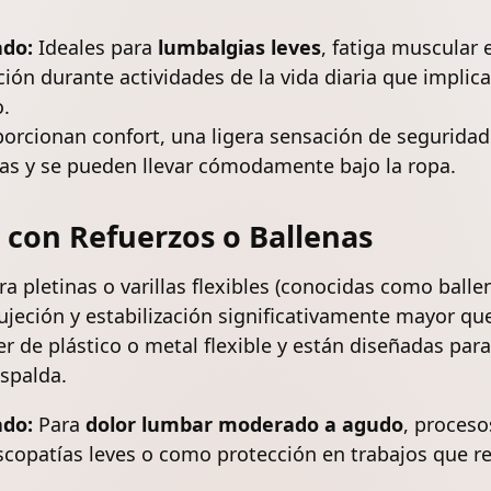
do:
Ideales para
lumbalgias
leves
, fatiga muscular 
ción durante actividades de la vida diaria que impli
o.
orcionan confort, una ligera sensación de seguridad y
as y se pueden llevar cómodamente bajo la ropa.
 con Refuerzos o Ballenas
ra pletinas o varillas flexibles (conocidas como balle
jeción y estabilización significativamente mayor que
r de plástico o metal flexible y están diseñadas para
espalda.
do:
Para
dolor lumbar moderado a agudo
, proceso
iscopatías leves o como protección en trabajos que r