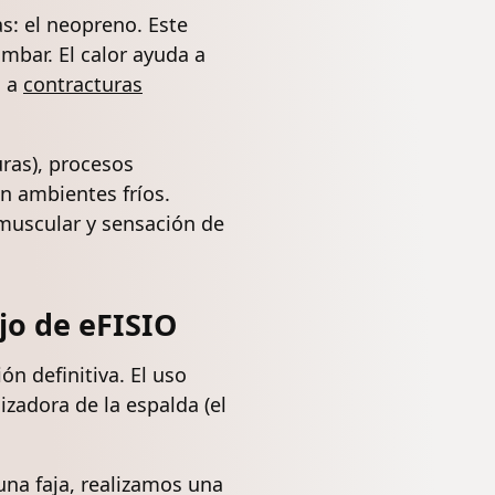
as: el neopreno. Este
mbar. El calor ayuda a
o a
contracturas
ras), procesos
n ambientes fríos.
 muscular y sensación de
jo de eFISIO
n definitiva. El uso
zadora de la espalda (el
una faja, realizamos una