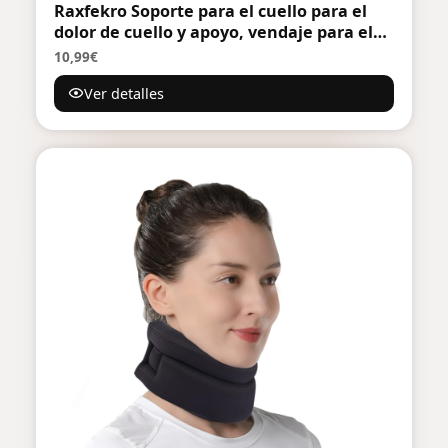
Raxfekro Soporte para el cuello para el
dolor de cuello y apoyo, vendaje para el
cuello, estirador de cuello de espuma
10,99€
suave, para dormir, dolor y presión para
Ver detalles
mujeres y hombres