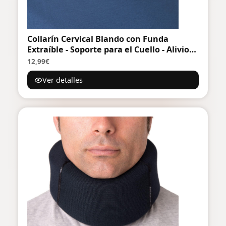
Collarín Cervical Blando con Funda
Extraíble - Soporte para el Cuello - Alivio
del Dolor y la Presión en la Columna
12,99€
Vertebral, Talla Única – Beige
Ver detalles