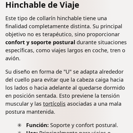
Hinchable de Viaje
cuello
Este tipo de collarín hinchable tiene una
finalidad completamente distinta. Su principal
objetivo no es terapéutico, sino proporcionar
confort y soporte postural
durante situaciones
específicas, como viajes largos en coche, tren o
avión.
Su diseño en forma de "U" se adapta alrededor
del cuello para evitar que la cabeza caiga hacia
los lados o hacia adelante al quedarse dormido
en posición sentada. Esto previene la tensión
muscular y las
tortícolis
asociadas a una mala
postura mantenida.
Función:
Soporte y confort postural.
Uso:
Principalmente para viajes o