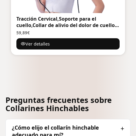
Tracción Cervical,Soporte para el
cuello,Collar de alivio del dolor de cuello
ajustable,Cuidado del lomo,Soporte de
59,89€
Cuello de Aplicación Amplia,Herramienta
Ver detalles
de recuperación para el cuidado del
cuello
Preguntas frecuentes sobre
Collarines Hinchables
¿Cómo elijo el collarín hinchable
adecuado para mí?