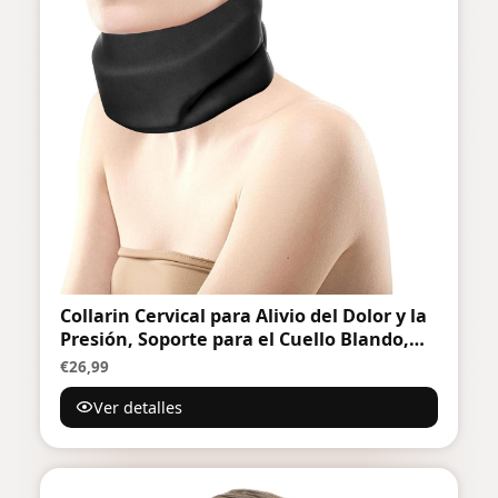
Collarin Cervical para Alivio del Dolor y la
Presión, Soporte para el Cuello Blando,
Soporte de Cuello de Espuma Suave que
€26,99
Estabiliza las Vértebras, Adecuado para
Ver detalles
Viajar, Trabajar y Dormir