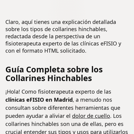
cervical y e
Rigidez o
la presión de la
alineamien
Flexibilidad
columna cervical
de la
- Alivio del
(Medium)
Claro, aquí tienes una explicación detallada
columna
Dolor y la
sobre los tipos de collarines hinchables,
vertebral
Presión en
(verde)
redactada desde la perspectiva de un
la Columna
Vertebral -
fisioterapeuta experto de las clínicas eFISIO y
Azul
con el formato HTML solicitado.
Guía Completa sobre los
Collarines Hinchables
¡Hola! Como fisioterapeuta experto de las
clínicas eFISIO en Madrid
, a menudo nos
consultan sobre diferentes herramientas que
pueden ayudar a aliviar el
dolor de cuello
. Los
collarines hinchables son una de ellas, pero es
crucial entender sus tipos y usos para utilizarlos