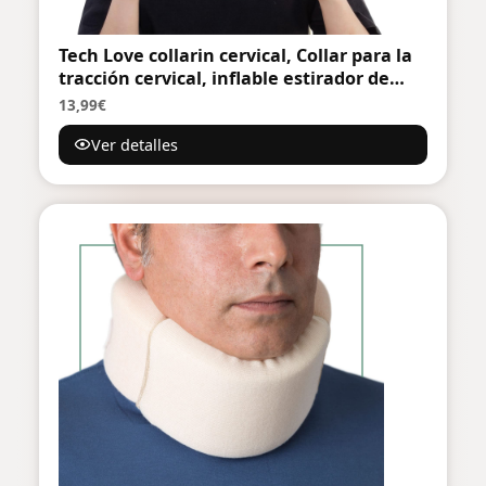
Tech Love collarin cervical, Collar para la
tracción cervical, inflable estirador de
cuello cervical, para aliviar la presión de
13,99€
la columna cervical, ofrece soporte para
Ver detalles
el cuello