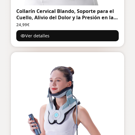
Collarín Cervical Blando, Soporte para el
Cuello, Alivio del Dolor y la Presión en la
Columna Vertebral, Adecuado para Viajar,
24,99€
Dormir y Trabajar(Negro, M)
Ver detalles