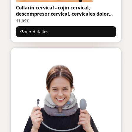
Collarin cervical - cojin cervical,
descompresor cervical, cervicales dolor
cuello, estabiliza las cervicales tras
11,99€
acciente de tráfico, collarin ergonómico
Ver detalles