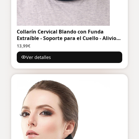
Collarín Cervical Blando con Funda
Extraíble - Soporte para el Cuello - Alivio
del Dolor y la Presión en la Columna
13,99€
Vertebral, Talla Única - Azul
Ver detalles