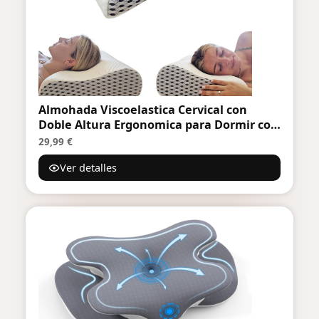
Almohada Viscoelastica Cervical con
Doble Altura Ergonomica para Dormir con
Funda Lavable Aloe Vera Alivio Dolor
29,99 €
Cuello y Hombros Postura Correcta Suave
Ver detalles
Firme Higienica Adaptable