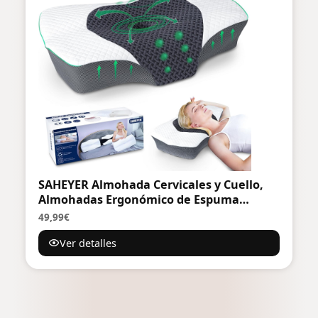
SAHEYER Almohada Cervicales y Cuello,
Almohadas Ergonómico de Espuma
Viscoelastica, Almohada Antironquidos
49,99€
Ortopedica para Dormir de Lado y Boca
Ver detalles
Arriba, 60x40x11/13cm, Gris