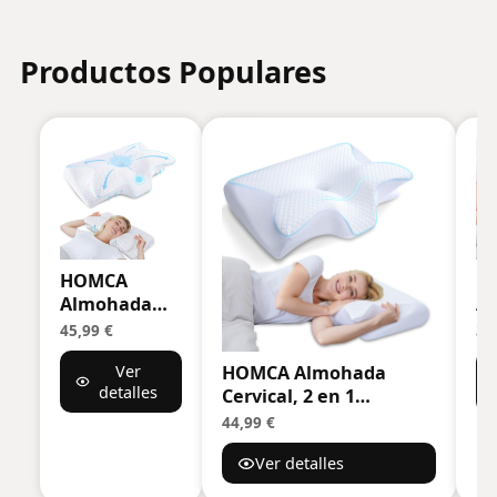
Productos Populares
HOMCA
Fi
Almohada
A
Cervical de
Vi
45,99 €
33
Espuma
A
HOMCA Almohada
Ver
Viscoelastica,
Ce
detalles
Cervical, 2 en 1
Almohada
An
Almohada Ergonómico
Ortopedica
co
44,99 €
Espuma de Memoria
para Soporte
A
Ver detalles
Almohada para Soporte
de Cuello,
Or
de
Almohadas
Di