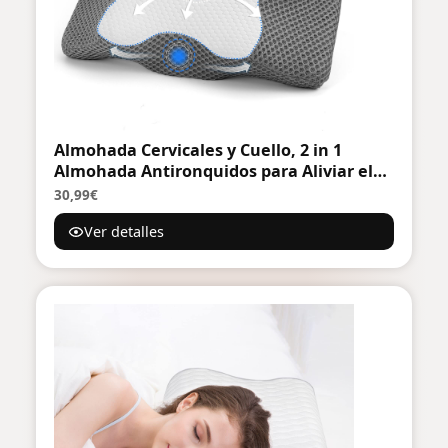
Almohada Cervicales y Cuello, 2 in 1
Almohada Antironquidos para Aliviar el
Dolor de Cuello y Espalda, Almohada
30,99€
Ortopedica y Ergonomica para Dormir de
Ver detalles
Lado y Boca Arriba-63 x 12/9 x 34 cm