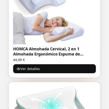
HOMCA Almohada Cervical, 2 en 1
Almohada Ergonómico Espuma de
Memoria Almohada para Soporte de
44,99 €
Cabeza/Cuello/Hombro, Relajación y
Ver detalles
Alivio del Estrés, 60x40x12/14cm