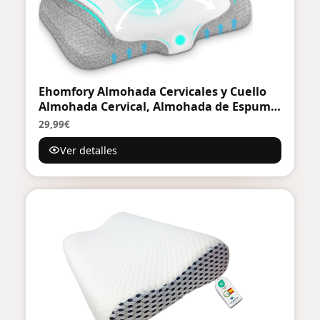
Ehomfory Almohada Cervicales y Cuello
Almohada Cervical, Almohada de Espuma
de Memoria Contorneada, Almohada
29,99€
Ergonómica de Soporte para Dormir de
Ver detalles
Lado, Espalda y Boca Abajo, 62x41x9/12
cm