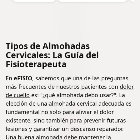
Cabeza/Cuello/Hombro,
Ergonómico
E
Relajación y Alivio del
para Dormir
Te
Estrés, 60x40x12/14cm
de Lado y
R
Boca Arriba
Do
Ce
Fu
Tipos de Almohadas
B
Ex
Cervicales: La Guía del
La
Fisioterapeuta
En
eFISIO
, sabemos que una de las preguntas
más frecuentes de nuestros pacientes con
dolor
de cuello
es: "¿qué almohada debo usar?". La
elección de una almohada cervical adecuada es
fundamental no solo para aliviar el dolor
existente, sino también para prevenir futuras
lesiones y garantizar un descanso reparador.
Una buena almohada debe mantener la