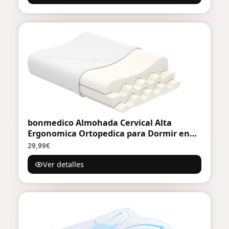
bonmedico Almohada Cervical Alta
Ergonomica Ortopedica para Dormir en
Cama - Espuma Viscoelastica - Cojín
29,99€
Terapéutico para Cuello y Espalda
Ver detalles