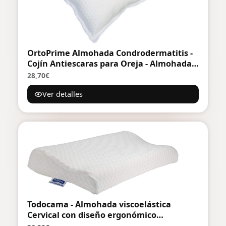
OrtoPrime Almohada Condrodermatitis -
Cojín Antiescaras para Oreja - Almohada
Antiescaras para Oreja - Almohada
28,70€
Ortopédica Terapéutica - Alta Protección -
Ver detalles
Almohada Cervical médica
Todocama - Almohada viscoelástica
Cervical con diseño ergonómico
terapéutico. Doble Funda extraíble y