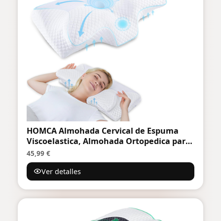
HOMCA Almohada Cervical de Espuma
Viscoelastica, Almohada Ortopedica para
Soporte de Cuello, Almohadas
45,99 €
Ergonómico para Dormir de Lado y Boca
Ver detalles
Arriba