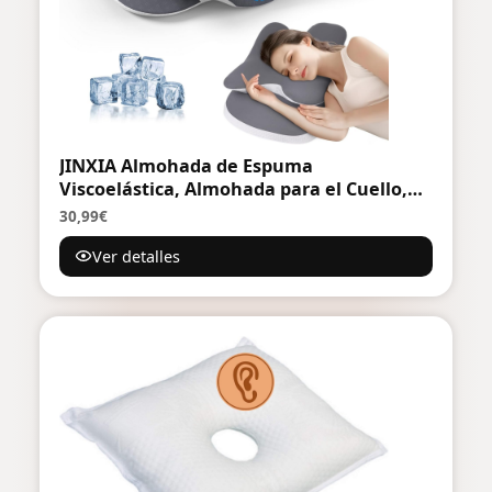
JINXIA Almohada de Espuma
Viscoelástica, Almohada para el Cuello,
Almohada Ortopédica Ergonómica de
30,99€
Soporte para el Cuello para Personas Que
Ver detalles
Duermen de Lado, Boca Arriba y Boca
Abajo