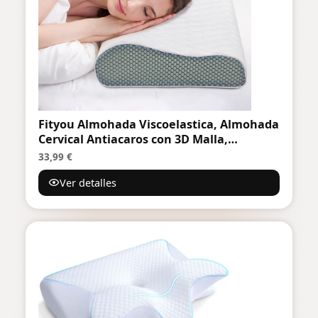
Fityou Almohada Viscoelastica, Almohada
Cervical Antiacaros con 3D Malla,
Almohada Ortopedica Diseño Ergonómico
33,99 €
Terapéutico Reduce Dolores Cervicales,
Ver detalles
Funda de Bambú Extraíble y Lavable